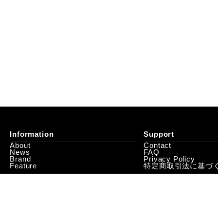
Information
Support
About
Contact
News
FAQ
Brand
Privacy Policy
Feature
特定商取引法に基づ
© 2023 SeeEmWhyK ALL RIGHTS RESERVED