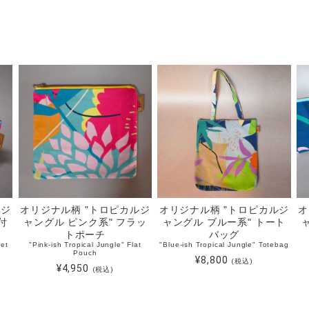
ルジ
オリジナル柄 "トロピカルジ
オリジナル柄 "トロピカルジ
オ
付
ャングル ピンク系" フラッ
ャングル ブルー系" トート
トポーチ
バッグ
set
"Pink-ish Tropical Jungle" Flat
"Blue-ish Tropical Jungle" Totebag
Pouch
¥8,800
(税込)
¥4,950
(税込)