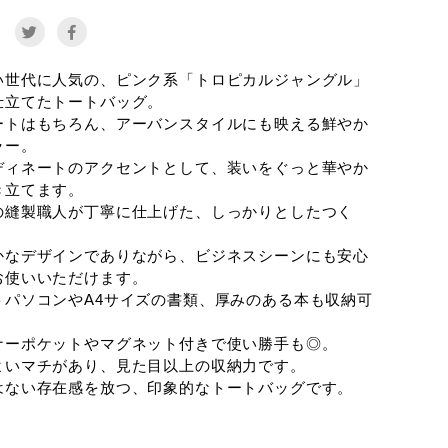
e
い世代に人気の、ピンク系「トロピカルジャングル」
仕立てたトートバッグ。
ートはもちろん、アーバンスタイルにも映える鮮やか
ラー。
ディネートのアクセントとして、装いをぐっと華やか
き立てます。
の縫製職人が丁寧に仕上げた、しっかりとしたつく
かなデザインでありながら、ビジネスシーンにも安心
お使いいただけます。
トパソコンやA4サイズの書類、厚みのある本も収納可
ナーポケットやマグネット付きで使い勝手も◎。
よいマチがあり、見た目以上の収納力です。
はない存在感を放つ、印象的なトートバッグです。
ートバッグシリーズ