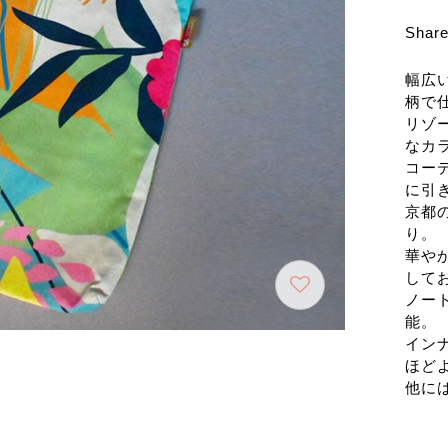
Shar
幅広
柄で
リゾ
なカ
コー
に引
京都
り。
華や
して
ノー
能。
イン
ほど
他に
*ト