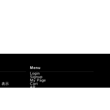
Menu
Login
Signup
My Page
く表示
Cart
AR