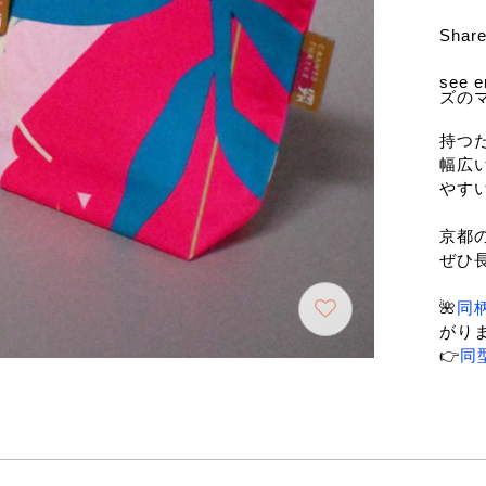
Shar
see
ズの
持つ
幅広
やす
京都
ぜひ
🌺
同
がり
👉
同
*マ