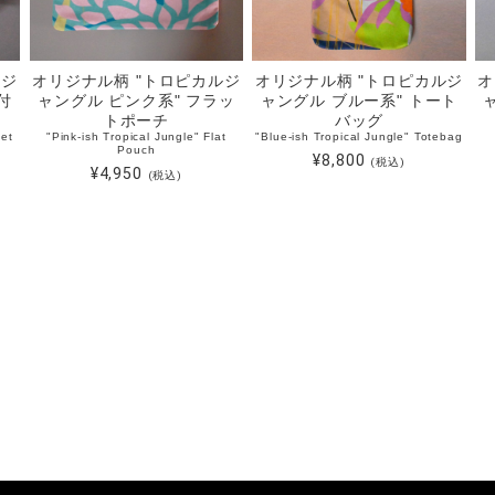
ルジ
オリジナル柄 "トロピカルジ
オリジナル柄 "トロピカルジ
オ
付
ャングル ピンク系" フラッ
ャングル ブルー系" トート
トポーチ
バッグ
set
"Pink-ish Tropical Jungle" Flat
"Blue-ish Tropical Jungle" Totebag
Pouch
¥8,800
(税込)
¥4,950
(税込)