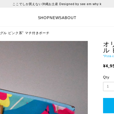
ここでしか買えない沖縄お土産 Designed by see em why k
SHOP
NEWS
ABOUT
グル ピンク系" マチ付きポーチ
オ
ル
"Pink-
¥4,9
Qty