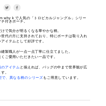
e
 em why k で人気の「トロピカルジャングル」シリー
マチ付きポーチ。
だけで気分が明るくなる華やかな柄。
い世代の方に支持されており、特にポーチは取り入れ
いアイテムとして好評です。
の縫製職人が一点一点丁寧に仕立てました。
長くご愛用いただきたい一品です。
柄のアイテム
と揃えれば、バッグの中まで世界観が広
ます。
型で、異なる柄のシリーズ
もご用意しています。
チ付きポーチシリーズ