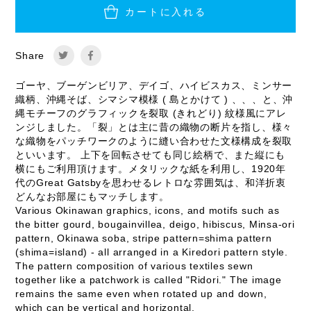
カートに入れる
Share
ゴーヤ、ブーゲンビリア、デイゴ、ハイビスカス、ミンサー
織柄、沖縄そば、シマシマ模様 ( 島とかけて ) 、、、と、沖
縄モチーフのグラフィックを裂取 (きれどり) 紋様風にアレ
ンジしました。「裂」とは主に昔の織物の断片を指し、様々
な織物をパッチワークのように縫い合わせた文様構成を裂取
といいます。 上下を回転させても同じ絵柄で、また縦にも
横にもご利用頂けます。メタリックな紙を利用し、1920年
代のGreat Gatsbyを思わせるレトロな雰囲気は、和洋折衷
どんなお部屋にもマッチします。
Various Okinawan graphics, icons, and motifs such as
the bitter gourd, bougainvillea, deigo, hibiscus, Minsa-ori
pattern, Okinawa soba, stripe pattern=shima pattern
(shima=island) - all arranged in a Kiredori pattern style.
The pattern composition of various textiles sewn
together like a patchwork is called "Ridori." The image
remains the same even when rotated up and down,
which can be vertical and horizontal.