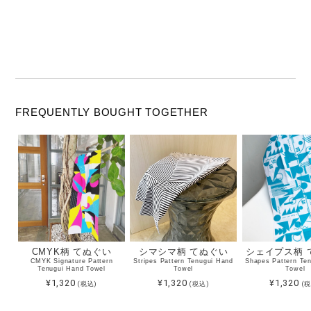
FREQUENTLY BOUGHT TOGETHER
CMYK柄 てぬぐい
シマシマ柄 てぬぐい
シェイプス柄 
CMYK Signature Pattern
Stripes Pattern Tenugui Hand
Shapes Pattern Te
Tenugui Hand Towel
Towel
Towel
¥1,320
¥1,320
¥1,320
(税込)
(税込)
(