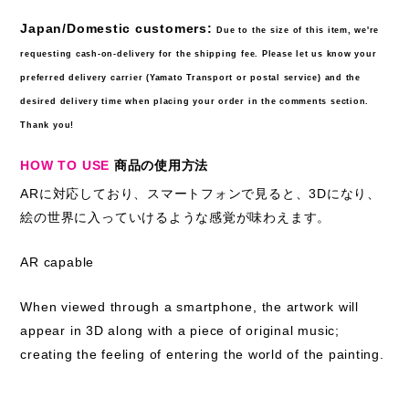
Japan/Domestic customers:
Due to the size of this item, we're
requesting cash-on-delivery for the shipping fee. Please let us know your
preferred delivery carrier (Yamato Transport or postal service) and the
desired delivery time when placing your order in the comments section.
Thank you!
HOW TO USE
商品の使用方法
ARに対応しており、スマートフォンで見ると、3Dになり、
絵の世界に入っていけるような感覚が味わえます。
AR capable
When viewed through a smartphone, the artwork will
appear in 3D along with a piece of original music;
creating the feeling of entering the world of the painting.