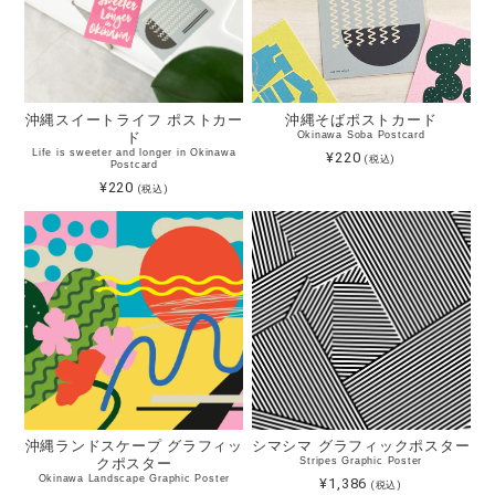
沖縄スイートライフ ポストカー
沖縄そばポストカード
ド
Okinawa Soba Postcard
Life is sweeter and longer in Okinawa
¥220
(税込)
Postcard
¥220
(税込)
沖縄ランドスケープ グラフィッ
シマシマ グラフィックポスター
クポスター
Stripes Graphic Poster
Okinawa Landscape Graphic Poster
¥1,386
(税込)