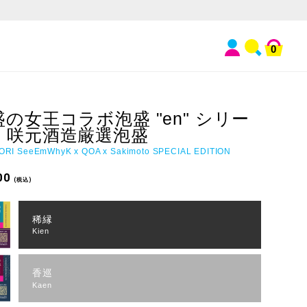
0
盛の女王コラボ泡盛 "en" シリー
 咲元酒造厳選泡盛
RI SeeEmWhyK x QOA x Sakimoto SPECIAL EDITION
00
(税込)
稀縁
Kien
香巡
Kaen