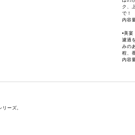
ク、
で！
内容量：
▪️美宴 
濾過
みの
程、
内容量：
nシリーズ。