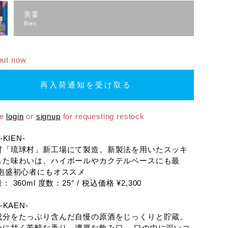
美宴
Bien
out now
再入荷通知を受け取る
se
login
or
signup
for requesting restock
-KIEN-
村「琉球村」新工場にて製造。新製法を用いたスッキ
した味わいは、ハイボールやカクテルベースにも最
 泡盛初心者にもオススメ
 360ml 度数：25° / 税込価格 ¥2,300
 -KAEN-
成分をたっぷり含んだ自慢の原酒をじっくりと貯蔵。
かに甘く芳醇な香り。濃厚な飲み口。 口の中に深いコ