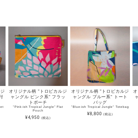
ルジ
オリジナル柄 "トロピカルジ
オリジナル柄 "トロピカルジ
オ
付
ャングル ピンク系" フラッ
ャングル ブルー系" トート
トポーチ
バッグ
set
"Pink-ish Tropical Jungle" Flat
"Blue-ish Tropical Jungle" Totebag
Pouch
¥8,800
(税込)
¥4,950
(税込)