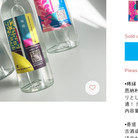
Sold 
Plea
▪️稀縁 
恩納
リと
適！
内容量：
▪️香巡
古酒
ほの