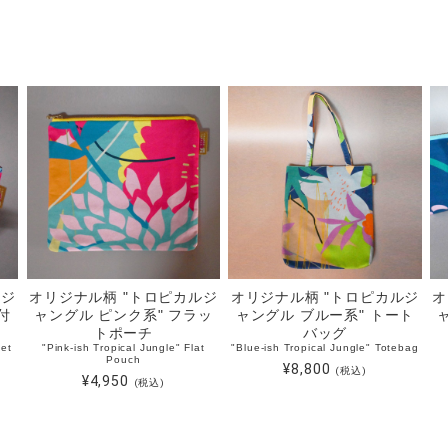
ルジ
オリジナル柄 "トロピカルジ
オリジナル柄 "トロピカルジ
オ
付
ャングル ピンク系" フラッ
ャングル ブルー系" トート
トポーチ
バッグ
set
"Pink-ish Tropical Jungle" Flat
"Blue-ish Tropical Jungle" Totebag
Pouch
¥8,800
(税込)
¥4,950
(税込)